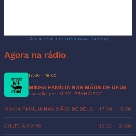
[Abrir chat em uma nova Janela]
Agora na rádio
17:00 - 18:00
MINHA FAMÍLIA NAS MÃOS DE DEUS
MISS. FRANCISCO
Locução por:
MINHA FAMÍLIA NAS MÃOS DE DEUS
17:00
-
18:00
CULTO AO VIVO
19:00
-
21:00