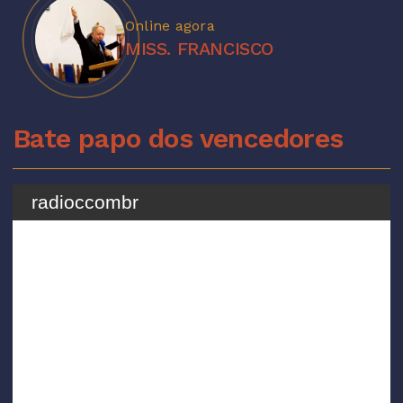
Online agora
MISS. FRANCISCO
Bate papo dos vencedores