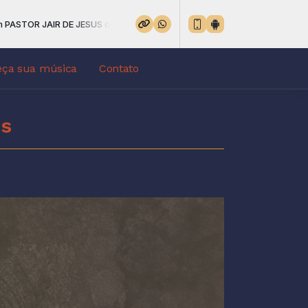
R JAIR DE JESUS das 11:00 às 12:00
eça sua música
Contato
us