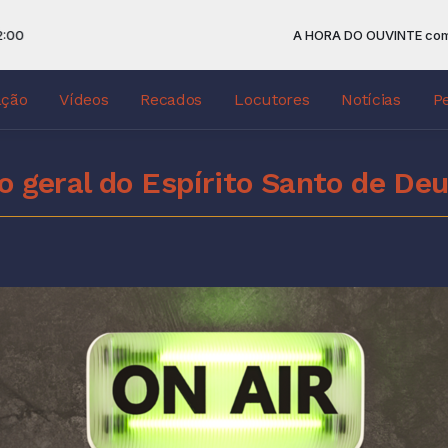
A HORA DO OUVINTE com PASTO
ação
Vídeos
Recados
Locutores
Notícias
P
o geral do Espírito Santo de De