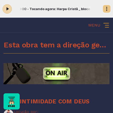
02:00 às 03:00 -
Tocando agora: Harpa Cristã _ bloco 03
BOM DIA ESP
MENU
Esta obra tem a direção geral do Espírito Santo de Deus
INTIMIDADE COM DEUS
Locução por: