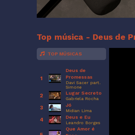
Top música - Deus de 
TOP MÚSICAS
Deus de
Promessas
1
Davi Sacer part.
Simone
Lugar Secreto
2
Gabriela Rocha
Jó
3
Midian Lima
Deus e Eu
4
Leandro Borges
Que Amor é
5