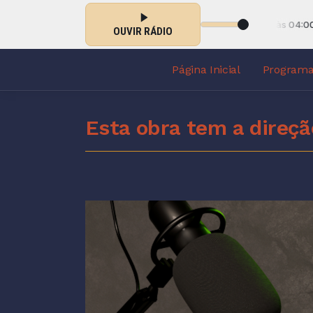
 DE DEUS NA MADRUGADA com EV EZEQUIEL das 03:00 às 04:00 -
Toc
OUVIR RÁDIO
Página Inicial
Program
Esta obra tem a direçã