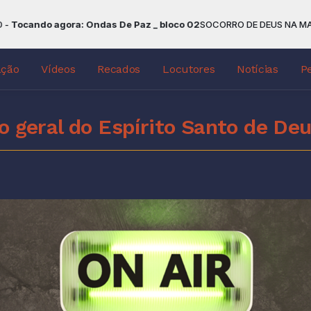
ando agora: Ondas De Paz _ bloco 02
SOCORRO DE DEUS NA MADRUGAD
ação
Vídeos
Recados
Locutores
Notícias
P
o geral do Espírito Santo de De